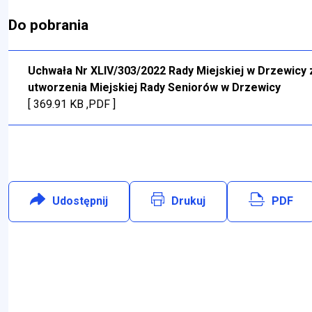
zwiń
menu Młodzieżowa Rada Miejska
Do pobrania
iń
menu Miejska Rada Seniorów
Uchwała Nr XLIV/303/2022 Rady Miejskiej w Drzewicy z
utworzenia Miejskiej Rady Seniorów w Drzewicy
[ 369.91 KB ,PDF ]
Udostępnij
:
Facebook
Drukuj
PDF
Will open in new tab
zwiń
menu Nabór i wybory