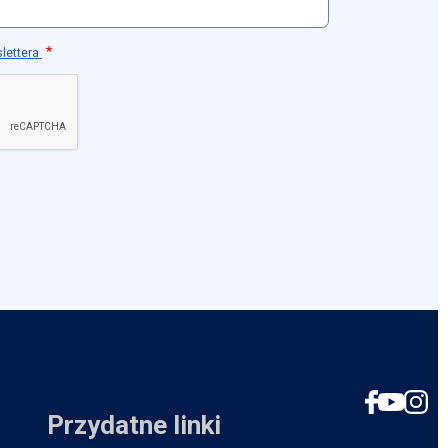
slettera
Social
Przydatne linki