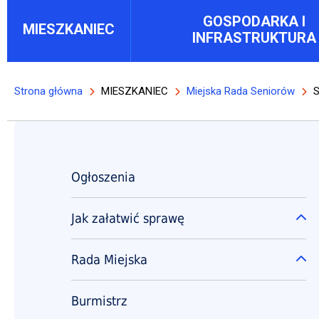
Main menu block
GOSPODARKA I
MIESZKANIEC
INFRASTRUKTURA
Strona główna
MIESZKANIEC
Miejska Rada Seniorów
S
Ścieżka nawigacyjna
Główna nawigacja
Ogłoszenia
Will open in new tab
Jak załatwić sprawę
Ro
Rada Miejska
Ro
Burmistrz