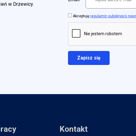
zień w Drzewicy.
Akceptuję
regulamin subskrypcji new
pracy
Kontakt