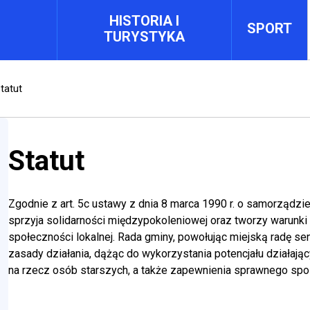
HISTORIA I
SPORT
TURYSTYKA
tatut
Statut
Zgodnie z art. 5c ustawy z dnia 8 marca 1990 r. o samorządzie 
zwiń
menu Jak załatwić sprawę
sprzyja solidarności międzypokoleniowej oraz tworzy warunk
społeczności lokalnej. Rada gminy, powołując miejską radę seni
zwiń
menu Rada Miejska
zasady działania, dążąc do wykorzystania potencjału działają
na rzecz osób starszych, a także zapewnienia sprawnego spo