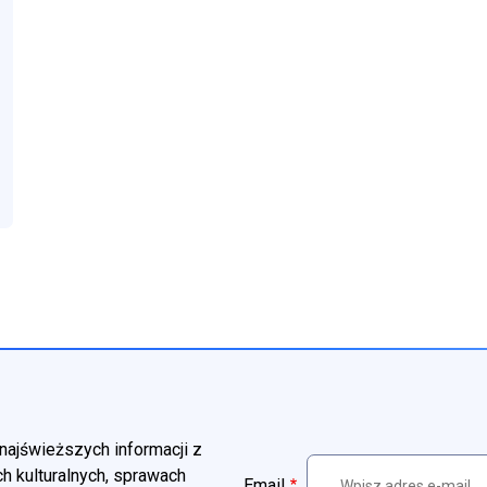
zwiń
menu Jednostki OSP
najświeższych informacji z
h kulturalnych, sprawach
Email