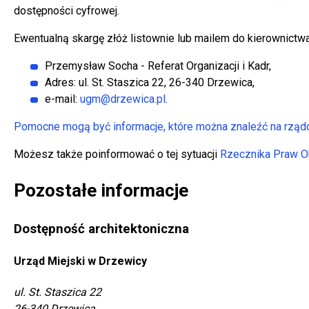
dostępności cyfrowej.
Ewentualną skargę złóż listownie lub mailem do kierownictw
Przemysław Socha - Referat Organizacji i Kadr
,
Adres:
ul. St. Staszica 22, 26-340 Drzewica
,
e-mail:
ugm@drzewica.pl
.
Pomocne mogą być informacje, które można znaleźć na rządo
Możesz także poinformować o tej sytuacji
Rzecznika Praw O
Pozostałe informacje
Dostępność architektoniczna
Urząd Miejski w Drzewicy
ul. St. Staszica 22
26-340 Drzewica