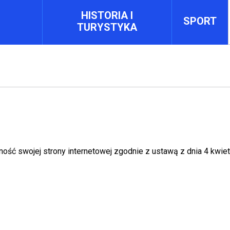
HISTORIA I
SPORT
TURYSTYKA
ność swojej
strony internetowej
zgodnie z ustawą z dnia 4 kwietn
ll open in new tab