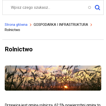
Szukaj
Strona główna
GOSPODARKA I INFRASTRUKTURA
Ścieżka nawigacyjna
Rolnictwo
Rolnictwo
Drzewica jest gminą rolniczą, 62,5% powierzchni gminy to