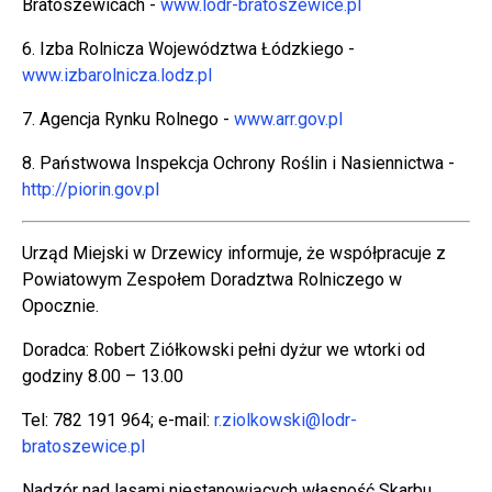
Bratoszewicach -
www.lodr-bratoszewice.pl
6. Izba Rolnicza Województwa Łódzkiego -
www.izbarolnicza.lodz.pl
7. Agencja Rynku Rolnego -
www.arr.gov.pl
8. Państwowa Inspekcja Ochrony Roślin i Nasiennictwa -
http://piorin.gov.pl
Urząd Miejski w Drzewicy informuje, że współpracuje z
Powiatowym Zespołem Doradztwa Rolniczego w
Opocznie.
Doradca: Robert Ziółkowski pełni dyżur we wtorki od
godziny 8.00 – 13.00
Tel: 782 191 964; e-mail:
r.ziolkowski@lodr-
bratoszewice.pl
Nadzór nad lasami niestanowiących własność Skarbu