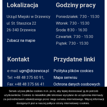
Lokalizacja
Godziny pracy
Urząd Miejski w Drzewicy
Poniedziałek: 7:30 - 15:30
ul. St. Staszica 22
Wtorek: 7:30 - 15:30
26-340 Drzewica
Środa: 8:30 - 16:30
Czwartek: 7:30 - 15:30
Zobacz na mapie
Will open in new tab
Piątek: 7:30 - 15:30
Kontakt
Przydatne linki
e-mail:
ugm@drzewica.pl
Polityka plików cookies
Tel: +48 48 375 60 91,
Mapa serwisu
Fax: +48 48 375 66 41
Ochrona danych osobowych
Baza Teleadresowa
Serwis używa plików cookies m.in. po to, aby lepiej dostosować ją do potrzeb
użytkowników. Cookies to niewielkie pliki tekstowe wysyłane do urządzenia internauty
Strona archiwalna
Will open in n
za pośrednictwem odwiedzanego przez niego serwisu internetowego. Więcej informacji
dostępnych jest w naszej polityce strony internetowej i cookies.
Social media