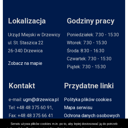
Lokalizacja
Godziny pracy
Urząd Miejski w Drzewicy
Poniedziałek: 7:30 - 15:30
ul. St. Staszica 22
Wtorek: 7:30 - 15:30
26-340 Drzewica
Środa: 8:30 - 16:30
Czwartek: 7:30 - 15:30
Zobacz na mapie
Will open in new tab
Piątek: 7:30 - 15:30
Kontakt
Przydatne linki
e-mail:
ugm@drzewica.pl
Polityka plików cookies
Tel: +48 48 375 60 91,
Mapa serwisu
Fax: +48 48 375 66 41
Ochrona danych osobowych
Baza Teleadresowa
Serwis używa plików cookies m.in. po to, aby lepiej dostosować ją do potrzeb