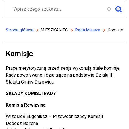
Szukaj
Strona główna
MIESZKANIEC
Rada Miejska
Komisje
Ścieżka nawigacyjna
Komisje
Prace merytoryczną przed sesją wykonują stałe komisje
Rady powoływane i działające na podstawie Działu III
Statutu Gminy Drzewica
SKŁADY KOMISJI RADY
Komisja Rewizyjna
Wrzesień Eugeniusz – Przewodniczący Komisji
Dobosz Bożena