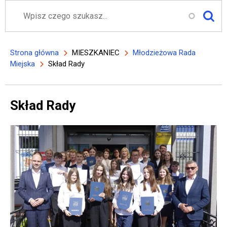
Szukaj
Strona główna
MIESZKANIEC
Młodzieżowa Rada
Ścieżka nawigacyjna
Miejska
Skład Rady
Skład Rady