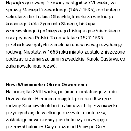
Największy rozwój Drzewicy nastąpił w XVI wieku, za
sprawą Macieja Drzewickiego (1467-1535), osobistego
sekretarza króla Jana Olbrachta, kanclerza wielkiego
koronnego króla Zygmunta Starego, biskupa
włocławskiego i późniejszego biskupa gnieźnieńskiego
oraz prymasa Polski. To on w latach 1527-1535
przebudował gotycki zamek na renesansową rezydencję
rodową. Niestety, w 1655 roku miasto zostało zniszczone
podczas przemarszu armii szwedzkiej Karola Gustawa, co
zahamowało jego rozwój.
Nowi Właściciele i Okres Oświecenia
Na początku XVIII wieku, po śmierci ostatniego z rodu
Drzewickich - Hieronima, majątek przeszedł w ręce
rodziny Szaniawskich herbu Junosza. Filip Szaniawski
przyczynił się do wielkiego rozkwitu miasteczka,
zakładając nowoczesny piec hutniczy i rozwijając
przemysł hutniczy. Cały obszar od Pilicy po Góry