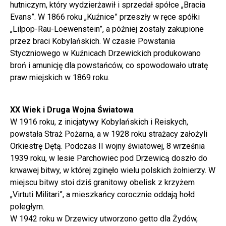
hutniczym, który wydzierżawił i sprzedał spółce „Bracia
Evans”. W 1866 roku „Kuźnice” przeszły w ręce spółki
„Lilpop-Rau-Loewenstein”, a później zostały zakupione
przez braci Kobylańskich. W czasie Powstania
Styczniowego w Kuźnicach Drzewickich produkowano
broń i amunicję dla powstańców, co spowodowało utratę
praw miejskich w 1869 roku.
XX Wiek i Druga Wojna Światowa
W 1916 roku, z inicjatywy Kobylańskich i Reiskych,
powstała Straż Pożarna, a w 1928 roku strażacy założyli
Orkiestrę Dętą. Podczas II wojny światowej, 8 września
1939 roku, w lesie Parchowiec pod Drzewicą doszło do
krwawej bitwy, w której zginęło wielu polskich żołnierzy. W
miejscu bitwy stoi dziś granitowy obelisk z krzyżem
„Virtuti Militari”, a mieszkańcy corocznie oddają hołd
poległym.
W 1942 roku w Drzewicy utworzono getto dla Żydów,