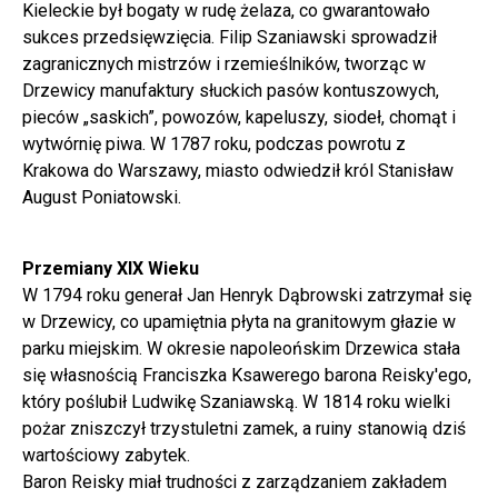
Kieleckie był bogaty w rudę żelaza, co gwarantowało
sukces przedsięwzięcia. Filip Szaniawski sprowadził
zagranicznych mistrzów i rzemieślników, tworząc w
Drzewicy manufaktury słuckich pasów kontuszowych,
pieców „saskich”, powozów, kapeluszy, siodeł, chomąt i
wytwórnię piwa. W 1787 roku, podczas powrotu z
Krakowa do Warszawy, miasto odwiedził król Stanisław
August Poniatowski.
Przemiany XIX Wieku
W 1794 roku generał Jan Henryk Dąbrowski zatrzymał się
w Drzewicy, co upamiętnia płyta na granitowym głazie w
parku miejskim. W okresie napoleońskim Drzewica stała
się własnością Franciszka Ksawerego barona Reisky'ego,
który poślubił Ludwikę Szaniawską. W 1814 roku wielki
pożar zniszczył trzystuletni zamek, a ruiny stanowią dziś
wartościowy zabytek.
Baron Reisky miał trudności z zarządzaniem zakładem