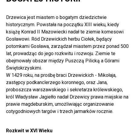
Drzewica jest miastem o bogatym dziedzictwie
historycznym. Powstała na początku XIII wieku, kiedy
książę Konrad II Mazowiecki nadał te ziemie komesowi
Gosławowi. Ród Drzewickich herbu Ciołek, będący
potomkami Gosława, zarządzał miastem przez ponad 500
lat, prowadząc do jego rozkwitu i rozwoju. Ziemie te
obejmowały obszar między Puszczą Pilicką a Górami
Świętokrzyskimi.
W 1429 roku, na prośbę braci Drzewickich - Mikołaja,
zastępcy podkanclerzego koronnego, oraz Jana,
proboszcza warszawskiego i sekretarza królewskiego,
król Władysław Jagiełło nadał Drzewicy prawa miejskie na
prawie magdeburskim, umożliwiając organizowanie
cotygodniowych targów i trzech jarmarków rocznie.
Rozkwit w XVI Wieku