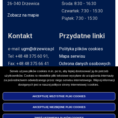
26-340 Drzewica
Środa: 8:30 - 16:30
Czwartek: 7:30 - 15:30
Zobacz na mapie
Will open in new tab
Piątek: 7:30 - 15:30
Kontakt
Przydatne linki
e-mail:
ugm@drzewica.pl
Polityka plików cookies
Tel: +48 48 375 60 91,
Mapa serwisu
Fax: +48 48 375 66 41
Ochrona danych osobowych
Baza Teleadresowa
Serwis używa plików cookies m.in. po to, aby lepiej dostosować ją do potrzeb
użytkowników. Cookies to niewielkie pliki tekstowe wysyłane do urządzenia internauty
Strona archiwalna
Will open in n
za pośrednictwem odwiedzanego przez niego serwisu internetowego. Więcej informacji
dostępnych jest w naszej polityce strony internetowej i cookies.
Social media
AKCEPTUJĘ WSZYSTKIE PLIKI
COOKIES
AKCEPTUJĘ NIEZBĘDNE PLIKI
COOKIES
2026 © UM Drzewica
Created by
VOBACOM
Wil
ZMIEŃ USTAWIENIA PLIKÓW
COOKIES