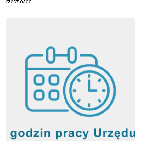
rzecz osób…