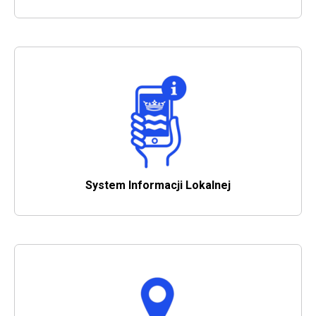
W trakcie pożaru zniszczeniu uległ również…
1655
„Potop Szwedzki”
Po raz pierwszy od XIII wieku Drzewica zaznaje klęski
najazdu obcych wojsk. Tym razem, w wyniku najazdu
szwedzkiego, agresorzy plądrują miasto. Ich łupem stają
się m.in. relikwie przechowywane w miejscowym kościele
pod wezwaniem Św. Łukasza.
System Informacji Lokalnej
Will open in new
1760
Z inicjatywy Filipa Nereusza Szaniawskiego,
dziedzica Drzewicy, rozpoczęto budowę
wielkiego pieca