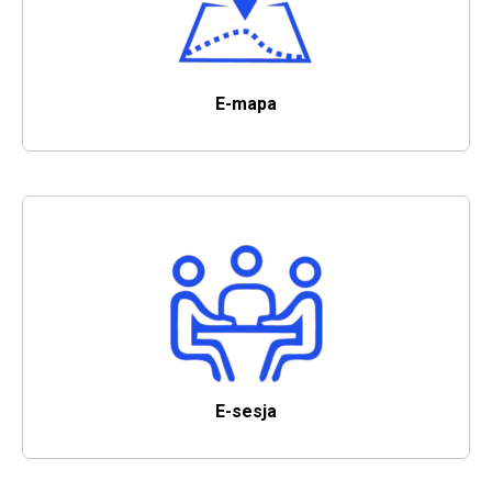
Z inicjatywy Filipa Nereusza Szaniawskiego, dziedzica
Drzewicy, rozpoczęto budowę wielkiego pieca oraz
fryszerek do przerabiania surówki na żelazo kowalne.
E-mapa
Will open in new tab
Jest to początek przemysłu metalowego w Drzewicy.
Wcześniej znana była ona m.in. z lokalnego piwa oraz
sukiennictwa.
1787
Pobyt w Drzewicy króla Polski Stanisława
Augusta Poniatowskiego
Pobyt w Drzewicy króla Polski Stanisława Augusta
Poniatowskiego
E-sesja
Will open in new tab