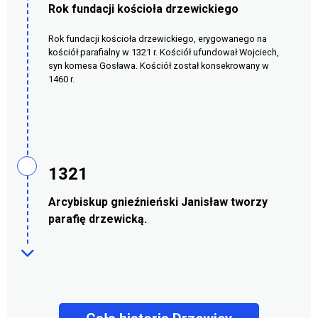
Rok fundacji kościoła drzewickiego
Rok fundacji kościoła drzewickiego, erygowanego na
kościół parafialny w 1321 r. Kościół ufundował Wojciech,
syn komesa Gosława. Kościół został konsekrowany w
1460 r.
1321
Arcybiskup gnieźnieński Janisław tworzy
parafię drzewicką.
W roku 1321 Janisław Arcybiskup Gnieżnieński z
okolicznych wiosek: Drzewicy, Brudzewic, Dąbrowy,
Strzegowia, Gaczyc, Strzeszkowic, Domajewic,
Krzczonowa, Brzeźnik, Zychorzyna, Nieznamierowic
utworzył parafię.