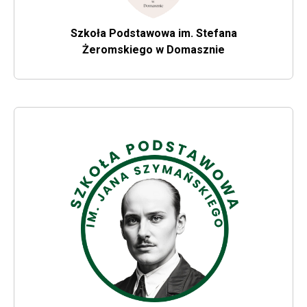
Elementarna
Szkoła Podstawowa im. Stefana
Z inicjatywy barona Franciszka Ksawerego Reyskiego
Żeromskiego w Domasznie
Will open in new
powstaje w Drzewicy Szkoła Elementarna.
1827
Drzewicki zakład metalurgiczny przechodzi
we władanie firmy założonej przez braci
Evans
Drzewicki zakład metalurgiczny przechodzi we władanie
firmy założonej przez braci Evans, pochodzących z
Anglii. W okresie Powstania Styczniowego zakłady
drzewickie świadczyły na rzecz powstańców prace
remontowe i produkcyjne w zakresie uzbrojenia. Niektóre
źródła wspominają, iż w fabryce Evansów…