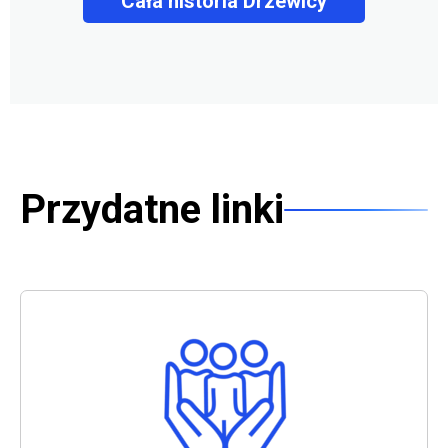
Cała historia Drzewicy
1429
Nadanie praw miejskich
Dzięki staraniom Mikołaja Drzewickiego – sekretarza
kancelarii królewskiej, król Władysław Jagiełło nadał
Drzewicy prawa miejskie.
Przydatne linki
Przydatne linki
1527
Budowa gotycko-renesansowego zamku w
Drzewicy
Budowa gotycko-renesansowego zamku w Drzewicy,