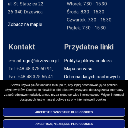
ul. St. Staszica 22
Wtorek: 7:30 - 15:30
26-340 Drzewica
Środa: 8:30 - 16:30
Czwartek: 7:30 - 15:30
Zobacz na mapie
Will open in new tab
Piątek: 7:30 - 15:30
Kontakt
Przydatne linki
e-mail:
ugm@drzewica.pl
Polityka plików cookies
Tel: +48 48 375 60 91,
Mapa serwisu
Fax: +48 48 375 66 41
Ochrona danych osobowych
Baza Teleadresowa
Serwis używa plików cookies m.in. po to, aby lepiej dostosować ją do potrzeb
użytkowników. Cookies to niewielkie pliki tekstowe wysyłane do urządzenia internauty
Strona archiwalna
Will open in n
za pośrednictwem odwiedzanego przez niego serwisu internetowego. Więcej informacji
dostępnych jest w naszej polityce strony internetowej i cookies.
Social media
AKCEPTUJĘ WSZYSTKIE PLIKI
COOKIES
AKCEPTUJĘ NIEZBĘDNE PLIKI
COOKIES