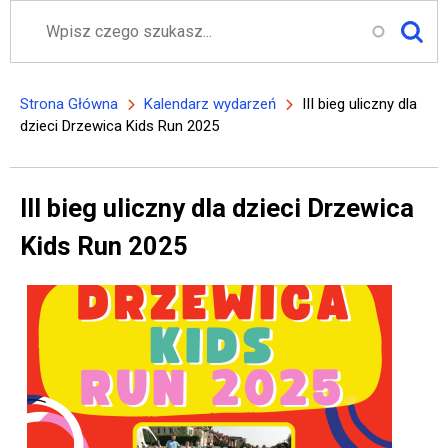
Szukaj
Strona Główna
Kalendarz wydarzeń
III bieg uliczny dla
Ścieżka nawigacyjna
dzieci Drzewica Kids Run 2025
III bieg uliczny dla dzieci Drzewica
Kids Run 2025