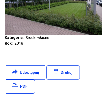
Kategoria
Środki własne
Rok
2018
Udostępnij
:
Facebook
Drukuj
Will open in new tab
PDF