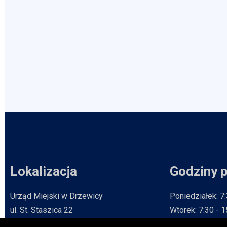
Lokalizacja
Godziny 
Urząd Miejski w Drzewicy
Poniedziałek: 7
ul. St. Staszica 22
Wtorek: 7:30 - 
26-340 Drzewica
Środa: 8:30 - 1