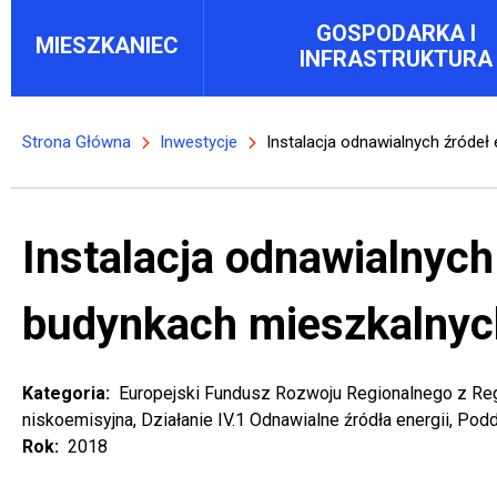
Main menu block
GOSPODARKA I
MIESZKANIEC
INFRASTRUKTURA
Strona Główna
Inwestycje
Instalacja odnawialnych źródeł
Ścieżka nawigacyjna
Instalacja odnawialnych
budynkach mieszkalnyc
Kategoria
Europejski Fundusz Rozwoju Regionalnego z Re
niskoemisyjna, Działanie IV.1 Odnawialne źródła energii, Podd
Rok
2018