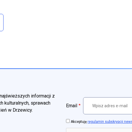
najświeższych informacji z
h kulturalnych, sprawach
Email
zień w Drzewicy.
Akceptuję
regulamin subskrypcji new