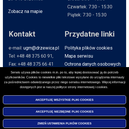
Czwartek: 7:30 - 15:30
Zobacz na mapie
Will open in new tab
Piątek: 7:30 - 15:30
Kontakt
Przydatne linki
e-mail:
ugm@drzewica.pl
Polityka plików cookies
Tel: +48 48 375 60 91,
Mapa serwisu
Fax: +48 48 375 66 41
Ochrona danych osobowych
Baza Teleadresowa
Serwis używa plików cookies m.in. po to, aby lepiej dostosować ją do potrzeb
użytkowników. Cookies to niewielkie pliki tekstowe wysyłane do urządzenia internauty
Strona archiwalna
Will open in n
za pośrednictwem odwiedzanego przez niego serwisu internetowego. Więcej informacji
dostępnych jest w naszej polityce strony internetowej i cookies.
Social media
AKCEPTUJĘ WSZYSTKIE PLIKI
COOKIES
AKCEPTUJĘ NIEZBĘDNE PLIKI
COOKIES
2026 © UM Drzewica
Created by
VOBACOM
Wil
ZMIEŃ USTAWIENIA PLIKÓW
COOKIES