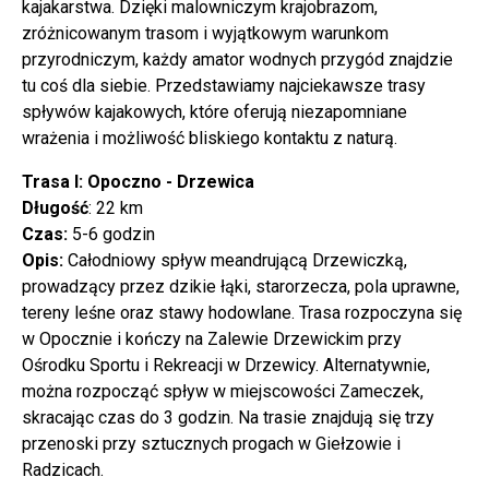
kajakarstwa. Dzięki malowniczym krajobrazom,
zróżnicowanym trasom i wyjątkowym warunkom
przyrodniczym, każdy amator wodnych przygód znajdzie
tu coś dla siebie. Przedstawiamy najciekawsze trasy
spływów kajakowych, które oferują niezapomniane
wrażenia i możliwość bliskiego kontaktu z naturą.
Trasa I: Opoczno - Drzewica
Długość
: 22 km
Czas:
5-6 godzin
Opis:
Całodniowy spływ meandrującą Drzewiczką,
prowadzący przez dzikie łąki, starorzecza, pola uprawne,
tereny leśne oraz stawy hodowlane. Trasa rozpoczyna się
w Opocznie i kończy na Zalewie Drzewickim przy
Ośrodku Sportu i Rekreacji w Drzewicy. Alternatywnie,
można rozpocząć spływ w miejscowości Zameczek,
skracając czas do 3 godzin. Na trasie znajdują się trzy
przenoski przy sztucznych progach w Giełzowie i
Radzicach.