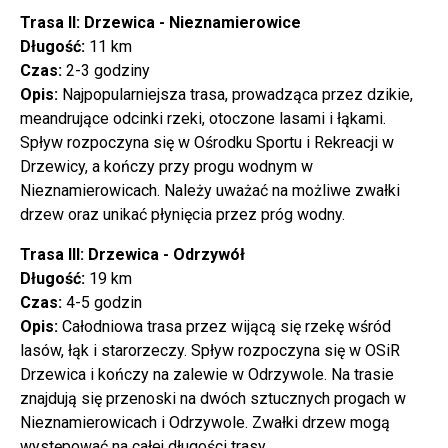
Trasa II: Drzewica - Nieznamierowice
Długość:
11 km
Czas:
2-3 godziny
Opis:
Najpopularniejsza trasa, prowadząca przez dzikie,
meandrujące odcinki rzeki, otoczone lasami i łąkami.
Spływ rozpoczyna się w Ośrodku Sportu i Rekreacji w
Drzewicy, a kończy przy progu wodnym w
Nieznamierowicach. Należy uważać na możliwe zwałki
drzew oraz unikać płynięcia przez próg wodny.
Trasa III: Drzewica - Odrzywół
Długość:
19 km
Czas:
4-5 godzin
Opis:
Całodniowa trasa przez wijącą się rzekę wśród
lasów, łąk i starorzeczy. Spływ rozpoczyna się w OSiR
Drzewica i kończy na zalewie w Odrzywole. Na trasie
znajdują się przenoski na dwóch sztucznych progach w
Nieznamierowicach i Odrzywole. Zwałki drzew mogą
występować na całej długości trasy.