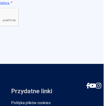
slettera
Social
Przydatne linki
Polityka plików cookies