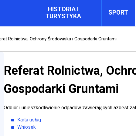
HISTORIA I
SPORT
TURYSTYKA
rat Rolnictwa, Ochrony Środowiska i Gospodarki Gruntami
Referat Rolnictwa, Ochr
Gospodarki Gruntami
iń
menu Jak załatwić sprawę
Odbiór i unieszkodliwienie odpadów zawierających azbest za
Karta usług
Will open in new tab
Wniosek
Will open in new tab