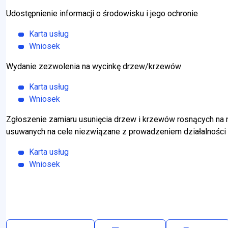
Udostępnienie informacji o środowisku i jego ochronie
Karta usług
Will open in new tab
Wniosek
Will open in new tab
Wydanie zezwolenia na wycinkę drzew/krzewów
Karta usług
Will open in new tab
Wniosek
Will open in new tab
Zgłoszenie zamiaru usunięcia drzew i krzewów rosnących na 
usuwanych na cele niezwiązane z prowadzeniem działalności
zwiń
menu Edukacja
Karta usług
Will open in new tab
Wniosek
Will open in new tab
zwiń
menu Kultura