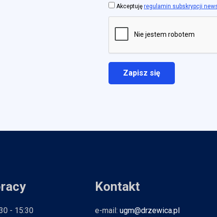
Akceptuję
regulamin subskrypcji new
pracy
Kontakt
:30 - 15:30
e-mail:
ugm@drzewica.pl