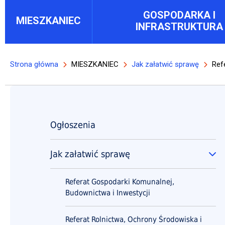
Main menu block
GOSPODARKA I
MIESZKANIEC
INFRASTRUKTURA
Strona główna
MIESZKANIEC
Jak załatwić sprawę
Refe
Ścieżka nawigacyjna
Główna nawigacja
Ogłoszenia
Will open in new tab
Jak załatwić sprawę
Zw
Referat Gospodarki Komunalnej,
Budownictwa i Inwestycji
Referat Rolnictwa, Ochrony Środowiska i