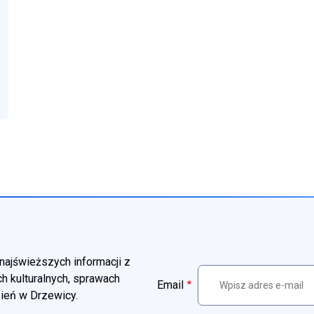
zwiń
menu Jednostki OSP
najświeższych informacji z
h kulturalnych, sprawach
Email
zień w Drzewicy.