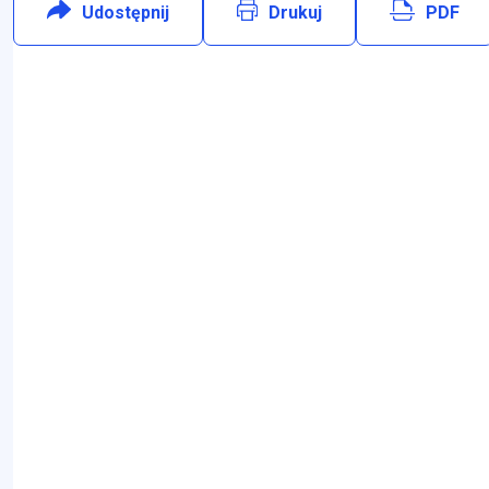
Udostępnij
:
Facebook
Drukuj
PDF
Will open in new tab
zwiń
menu Pomoc społeczna
zwiń
menu Zdrowie
zwiń
menu Konsultacje społeczne
zwiń
menu System odbioru odpadów
zwiń
menu Zwierzęta bezdomne i wolno żyjące