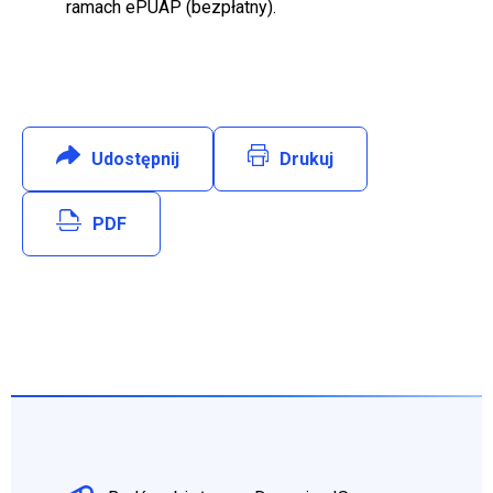
ramach ePUAP (bezpłatny).
Udostępnij
:
Facebook
Drukuj
Will open in new tab
PDF