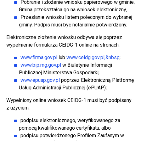
Pobranie i złożenie wniosku papierowego w gminie,
Gmina przekształca go na wniosek elektroniczny,
Przesłanie wniosku listem poleconym do wybranej
gminy. Podpis musi być notarialnie potwierdzony.
Elektroniczne złożenie wniosku odbywa się poprzez
wypełnienie formularza CEIDG-1 online na stronach:
www.firma.gov.pl
lub
www.ceidg.gov.pl,&nbsp
;
www.bip.mg.gov.pl
w Biuletynie Informacji
Publicznej Ministerstwa Gospodarki;
www.epuap.gov.pl
poprzez Elektroniczną Platformę
Usług Administracji Publicznej (ePUAP);
Wypełniony online wniosek CEIDG-1 musi być podpisany
z użyciem:
podpisu elektronicznego, weryfikowanego za
pomocą kwalifikowanego certyfikatu, albo
podpisu potwierdzonego Profilem Zaufanym w