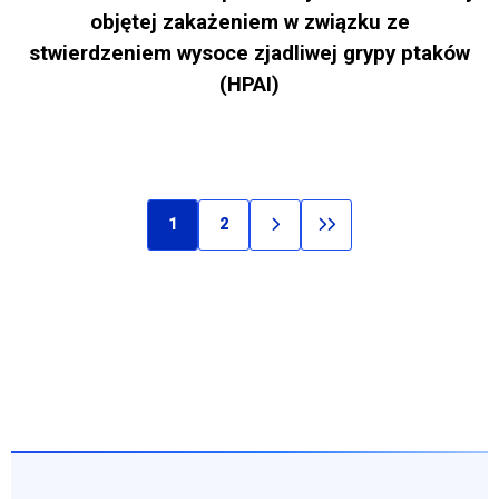
objętej zakażeniem w związku ze
stwierdzeniem wysoce zjadliwej grypy ptaków
(HPAI)
1
2
Stronicowanie
Bieżąca strona
Page