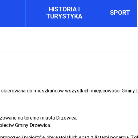
HISTORIA I
SPORT
TURYSTYKA
du skierowana do mieszkańców wszystkich miejscowości Gminy D
izowane na terenie miasta Drzewica;
sołectw Gminy Drzewica.
propozycji projektów obywatelskich wraz z listami poparcia. Zg