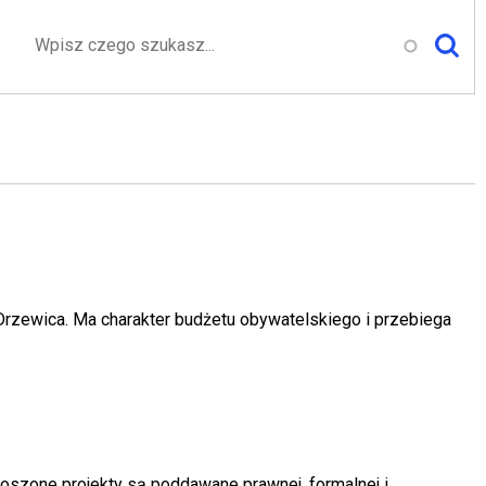
Szukaj
rzewica. Ma charakter budżetu obywatelskiego i przebiega
łoszone projekty są poddawane prawnej, formalnej i