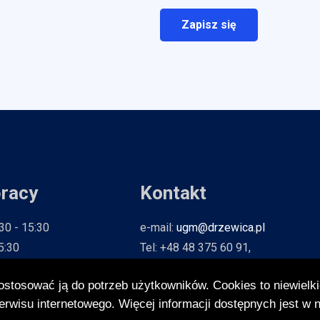
pracy
Kontakt
:30 - 15:30
e-mail:
ugm@drzewica.pl
15:30
Tel: +48 48 375 60 91,
6:30
Fax: +48 48 375 66 41
dostosować ją do potrzeb użytkowników. Cookies to niewielki
- 15:30
isu internetowego. Więcej informacji dostępnych jest w na
5:30