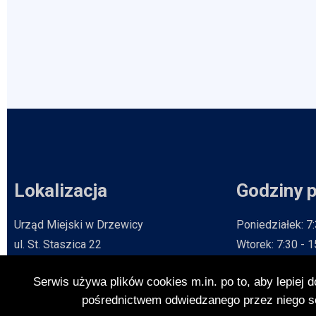
Lokalizacja
Godziny 
Urząd Miejski w Drzewicy
Poniedziałek: 7
ul. St. Staszica 22
Wtorek: 7:30 - 
26-340 Drzewica
Środa: 8:30 - 1
Serwis używa plików cookies m.in. po to, aby lepiej 
Czwartek: 7:30 
Zobacz na mapie
Will open in new tab
pośrednictwem odwiedzanego przez niego serw
Piątek: 7:30 - 1