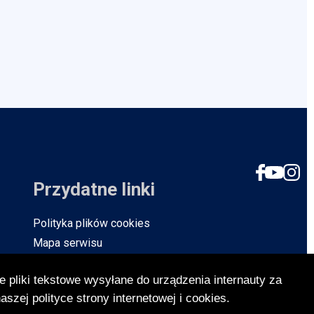
Social
Przydatne linki
Polityka plików cookies
Mapa serwisu
Ochrona danych osobowych
e pliki tekstowe wysyłane do urządzenia internauty za
Baza Teleadresowa
szej polityce strony internetowej i cookies.
Strona archiwalna
Will open in new tab