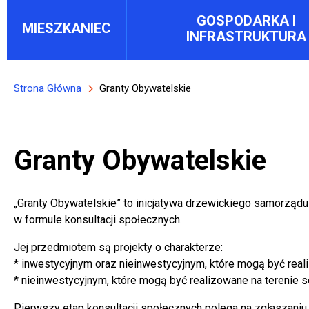
Main menu block
GOSPODARKA I
MIESZKANIEC
INFRASTRUKTURA
Strona Główna
Granty Obywatelskie
Ścieżka nawigacyjna
Granty Obywatelskie
„Granty Obywatelskie” to inicjatywa drzewickiego samorzą
w formule konsultacji społecznych.
Jej przedmiotem są projekty o charakterze:
* inwestycyjnym oraz nieinwestycyjnym, które mogą być real
* nieinwestycyjnym, które mogą być realizowane na terenie 
Pierwszy etap konsultacji społecznych polega na zgłaszaniu 