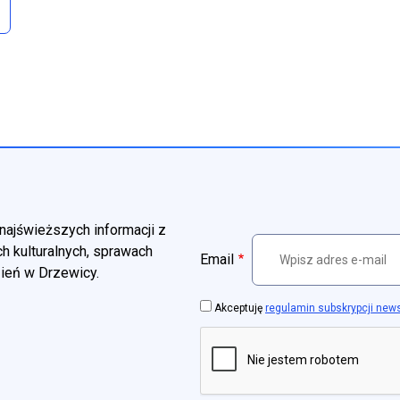
najświeższych informacji z
h kulturalnych, sprawach
Email
zień w Drzewicy.
Akceptuję
regulamin subskrypcji new