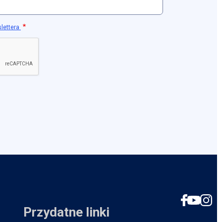
slettera
Social
Przydatne linki