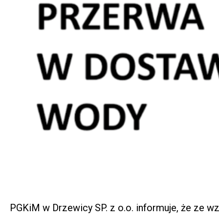
PGKiM w Drzewicy SP. z o.o. informuje, że ze w