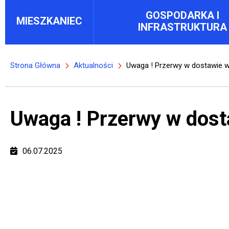
Main menu block
GOSPODARKA I
MIESZKANIEC
INFRASTRUKTURA
Strona Główna
Aktualności
Uwaga ! Przerwy w dostawie 
Ścieżka nawigacyjna
Uwaga ! Przerwy w dos
06.07.2025