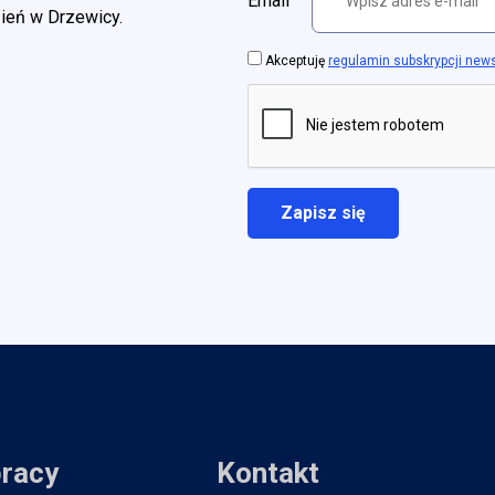
Email
zień w Drzewicy.
Akceptuję
regulamin subskrypcji new
pracy
Kontakt