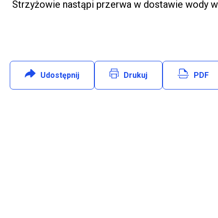
Strzyżowie nastąpi przerwa w dostawie wody w 
Udostępnij
:
Facebook
Drukuj
PDF
Will open in new tab