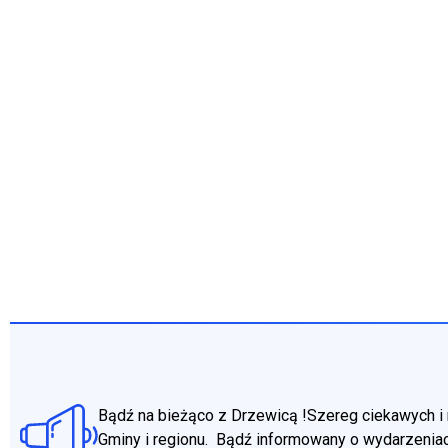
Bądź na bieżąco z Drzewicą !Szereg ciekawych i 
Gminy i regionu. Bądź informowany o wydarzeniac