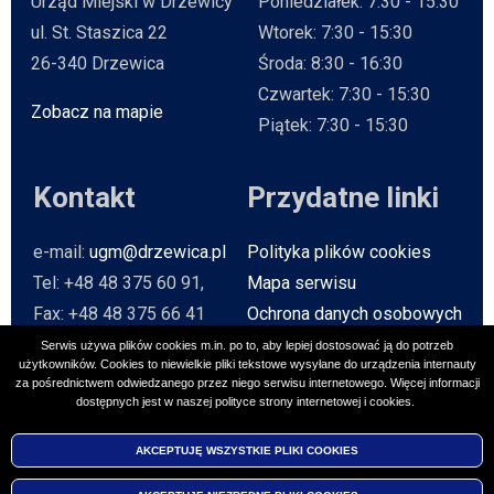
Urząd Miejski w Drzewicy
Poniedziałek: 7:30 - 15:30
ul. St. Staszica 22
Wtorek: 7:30 - 15:30
26-340 Drzewica
Środa: 8:30 - 16:30
Czwartek: 7:30 - 15:30
Zobacz na mapie
Will open in new tab
Piątek: 7:30 - 15:30
Kontakt
Przydatne linki
e-mail:
ugm@drzewica.pl
Polityka plików cookies
Tel: +48 48 375 60 91,
Mapa serwisu
Fax: +48 48 375 66 41
Ochrona danych osobowych
Baza Teleadresowa
Serwis używa plików cookies m.in. po to, aby lepiej dostosować ją do potrzeb
użytkowników. Cookies to niewielkie pliki tekstowe wysyłane do urządzenia internauty
Strona archiwalna
Will open in n
za pośrednictwem odwiedzanego przez niego serwisu internetowego. Więcej informacji
dostępnych jest w naszej polityce strony internetowej i cookies.
Social media
AKCEPTUJĘ WSZYSTKIE PLIKI
COOKIES