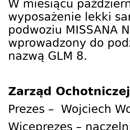
W miesiącu październ
wyposażenie lekki s
podwoziu MISSANA NV
wprowadzony do podz
nazwą GLM 8.
Zarząd Ochotniczej
Prezes – Wojciech W
Wiceprezes – naczeln