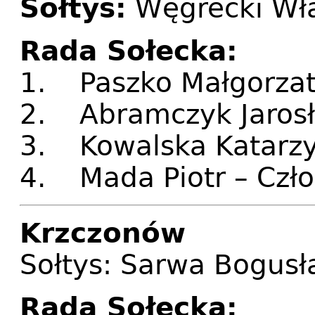
Sołtys:
Węgrecki Wł
Rada Sołecka:
1. Paszko Małgorzat
2. Abramczyk Jarosł
3. Kowalska Katarzy
4. Mada Piotr – Czł
Krzczonów
Sołtys: Sarwa Bogus
Rada Sołecka: