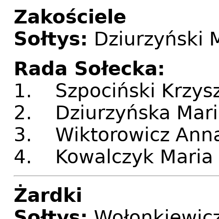
Zakościele
Sołtys:
Dziurzyński 
Rada Sołecka:
1. Szpociński Krzys
2. Dziurzyńska Mari
3. Wiktorowicz Anna
4. Kowalczyk Maria 
Żardki
Sołtys:
Wołonkiewicz