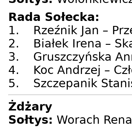
Rada Sołecka:
1. Rzeźnik Jan – Pr
2. Białek Irena – Sk
3. Gruszczyńska Ann
4. Koc Andrzej – Cz
5. Szczepanik Stani
Żdżary
Sołtys:
Worach Rena