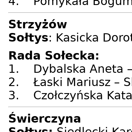
4. Pomykała Bogumił
Strzyżów
Sołtys
: Kasicka Doro
Rada Sołecka:
1. Dybalska Aneta 
2. Łaski Mariusz – 
3. Czołczyńska Kata
Świerczyna
Sołtys:
Siedlecki Kar