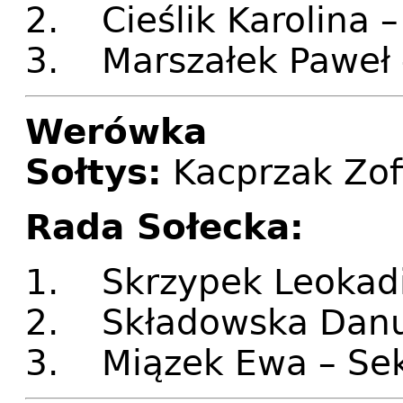
2. Cieślik Karolina 
3. Marszałek Paweł 
Werówka
Sołtys:
Kacprzak Zof
Rada Sołecka:
1. Skrzypek Leokadi
2. Składowska Danu
3. Miązek Ewa – Se