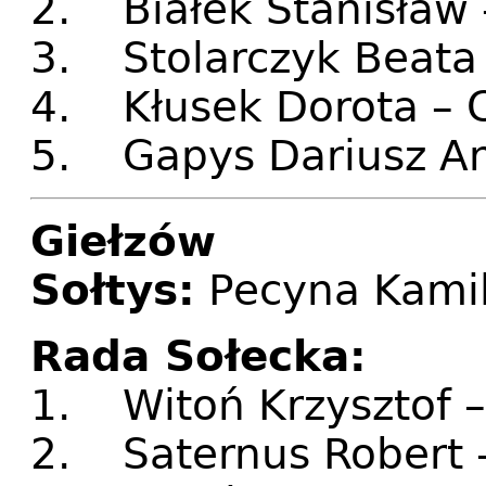
2. Białek Stanisław
3. Stolarczyk Beata
4. Kłusek Dorota – 
5. Gapys Dariusz An
Giełzów
Sołtys:
Pecyna Kami
Rada Sołecka:
1. Witoń Krzysztof 
2. Saternus Robert -