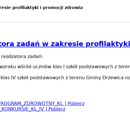
esie profilaktyki i promocji zdrowia
ora zadań w zakresie profilaktyki
realizatora zadań:
 wzroku wśród uczniów klas I szkół podstawowych z ter
w klas IV szkół podstawowych z terenu Gminy Drzewica n
,_PROGRAM_ZDROWOTNY_KL ]
Pobierz
O_KONKURSIE_KL_IV ]
Pobierz